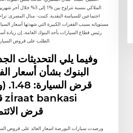
الملاكي بنسبة تتراوح بين %
اجتماعين للسياسة النقدية. كتبت- منال المصرى: ترا
مستوياته بسبب القفزات الكبيرة التي شهدتها أسعار السيارات
رئيس قطاع السيارات بأحد البنوك العامة، إن زيادة أ
الطلب على قروض السيارات، خاصة مع ارتفاع أسعار السيارات بشكل عام.
وفيما يلي التحديثات الج
البنوك بشأن أسعار الف
(زراعات بنك) قرض الائتم