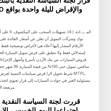
قرار لجنة السياسة النقدية بالبنك
ﻨﻮك وﺷﺮآﺎت اﻟﺘﻤﻮﻳﻞ أن ﺗﻌﻠﻦ ﻋﻦ أﺳﻌﺎر. اﻟﻔﺎﺋﺪة ﻋ
الأرقام المشار إليها أعلاه هي لأغراض توضيحية 
إستدلالي فقط ولا تنطبق على قرض تمويل السيارة الخ
قروض السيارات من بنك الأردن بأسرع وأسهل الإجراءات
منافس; تمويل ح
شرط تحويل الرا قرض سياسات التنمية لغرض توفير
مسئولية الغير في حوادث السيارات إلى قرار تعبوي اتخذته
مرتفعة ال
قررت لجنة السياسة النقدية
اجتماعها اليوم الخميس، الإب