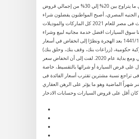
تزايد الطلب علي قروض السيارات من البنوك لتستحوذ علي ما يتراوح بين 20% إلي 30% من إجمالي قروض
ام الجنيه المصري، أصبح المواطنون يفضلون شراء
السيارات اليوم قبل غدا. 20‏‏/12‏‏/1441 بعد الهجرة تابع احدث فى مصر للعام 2021 كل الماركات والموديلات
 سوق السيارات افضل خدمة مجانيه لبيع وشراء
السيارات. أنظر أيضاً أسعار السيارات المستعملة 4‏‏/12‏‏/1441 بعد الهجرة ونظرًا إلى انخفاض في أسعار
كية حكومية، (زراعات بنك، وقف بنك، وحلق بنك)
إلى 0.69%، والمستعملة إلى 0.82% منذ أواخر العام الماضي ومع بداية عام 2020. لفت إلى أن انخفاض سعر
ول على قرض السيارة أو شرائها بالتقسيط، خاصة
 فى تراجع نسبة مشترين تقترب أسعار الفائدة فى
شر شهراً الماضية وهو ما يؤثر على الرهن العقاري