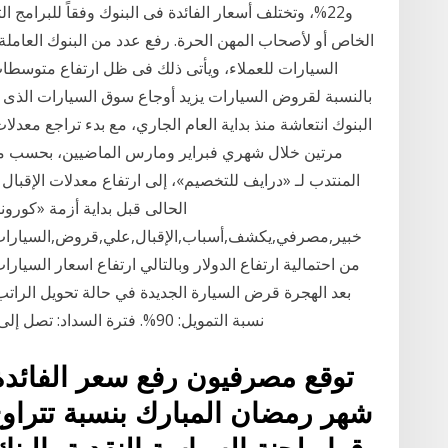
و22%، وتختلف أسعار الفائدة فى البنوك وفقاً للبرامج
الخاص أو لأصحاب المهن الحرة. رفع عدد من البنوك العامل
السيارات للعملاء، ويأتى ذلك فى ظل ارتفاع متوسطات 
بالنسبة لقروض السيارات يزيد أوجاع سوق السيارات الذى
البنوك انتعاشة منذ بداية العام الجاري، مع بدء تراجع معدل
مرتين خلال شهري فبراير ومارس الماضيين، بحسب مس
المنتدب لـ «درايف للتخصيم»، إلى ارتفاع معدلات الإقبال
الحالى قبل بداية أزمة «كورونا
خبير,مصرفي,يكشف,أسباب,الإقبال,علي,قروض,السيارات,ب
نسبة التمويل: 90%. فترة السداد: تصل إلى 96 شهرًا. في حالة عدم تحويل الراتب على البنك
توقع مصرفيون رفع سعر الفائد