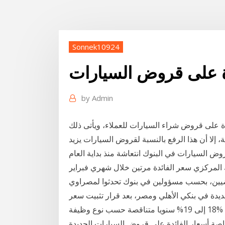
Sonnek10924
دة على قروض السيارات
by
Admin
دة على قروض شراء السيارات للعملاء، ويأتى ذلك
لا أن هذا الرفع بالنسبة لقروض السيارات يزيد
 السيارات في البنوك انتعاشة منذ بداية العام
ك المركزي سعر الفائدة مرتين خلال شهري فبراير
دة في بنكي الأهلي ومصر، بعد قرار تثبيت سعر
الفائدة. 1-بنك الأهلي المصري: نسبة الفائدة: تتراوح بين %18 إلى 19% سنويا متناقصة حسب نوع وظيفة
اصة أسعار الفائدة على قروض السيارات الجديدة