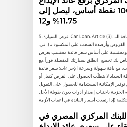
 المركزي برفع عائد الإيداع
والإقراض لليلة واحدة بواقع 100 نقطة أساس، ليصل إلى
11.75% و12
ﻗﺮض اﻟﺴﻴﺎرة. 5. Car Loan. Article (3):. اﻟﻤ. ــ. ﺎدة. ) :4(. ﺗﺴﻬﻴﻼت اﻟﺴﺤﺐ ﻋﻠﻰ اﻟﻤﻜﺸﻮف. 6 ﻋﻠﻰ آﺎﻓﺔ اﻟﺒ.
ﻠﻰ اﻟﻘﺮوض وأرﺻﺪة اﻟﺴﺤﺐ ﻋﻠﻰ اﻟﻤﻜﺸﻮف. (. ﻓﻲ.
فقط ومحتسبة على أساس سعر فائدة محتسب بغرض
اص بك. تخضع انطلق بسيارتك المفضلة فوراً مع
، مع باقة سهولة وسرعة الإجراءات; سعر فائدة
تى 100% من قيمة السيارة; 96 شهر خطة السداد لا يتطلّب الحصول على القرض كفيل أو
 الإمكانية المستدامة للحصول على التمويل MTPL,
 الخزينة باجتناب إصدار أدوات ديون طويلة الأجل
تكلفة (إذ ارتفعت أسعار الفائدة في أعقاب الأزمة
 للبنك المركزي المصري في
قاء على سعري عائد الإيداع