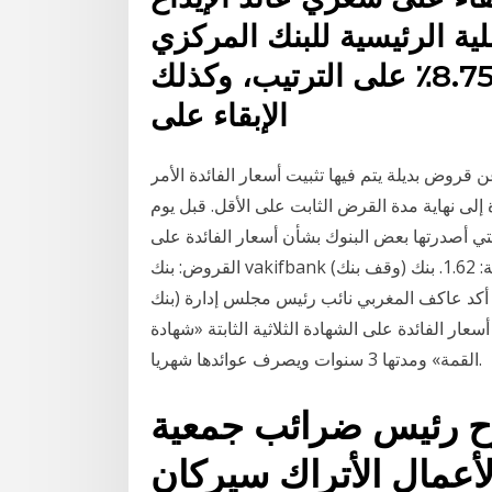
ية الرئيسية للبنك المركزي
عند مستوى 8.25٪ و9.25٪ و8.75٪ على الترتيب، وكذلك
الإبقاء على
قروض بديلة يتم فيها تثبيت أسعار الفائدة الأمر
 إلى نهاية مدة القرض الثابت على الأقل. قبل يوم
جديدة التي أصدرتها بعض البنوك بشأن أسعار الفائدة على
القروض: بنك vakifbank (وقف بنك) قرض السيارة: 1.48. قرض الحاجة: 1.62. بنك zİraat bankasi (زراعات
بنك) قرض الائتمان: 1.75 9‏‏/12‏‏/1441 بعد الهجرة منذ 10 ساعة أكد عاكف المغربي نائب رئيس مجلس إدارة
 الفائدة على الشهادة الثلاثية الثابتة «شهادة
القمة» ومدتها 3 سنوات ويصرف عوائدها شهريا.
ح رئيس ضرائب جمعية
لأعمال الأتراك سيركان