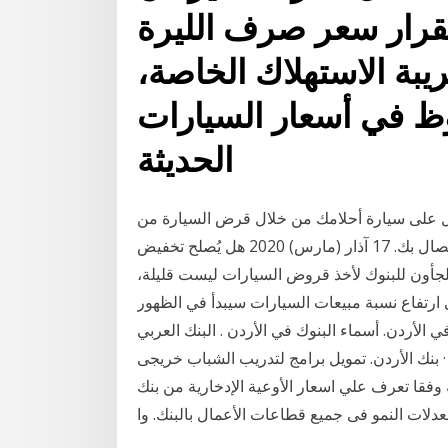
قرار سعر صرف الليرة
ريبة الاستهلاك الخاصة،
وظ في أسعار السيارات
الحديثة
سيارة أحلامك من خلال قرض السيارة من HSBC. أسعار فائدة مخفضة وفترات سداد من 12 إلى
48 شهرًا. قدّم طلبك للحصول على القرض وسنعاود الاتصال بك. 17 آذار (مارس) 2020 هل يُصلح تخفيض
لجأون للبنوك لأخذ قروض السيارات ليست قليلة،
رتفاع نسبة مبيعات السيارات سيبدأ في الظهور
الأردن. أسماء البنوك في الأردن . البنك العربي
 بنك الأردن. تمويل برامج لتدريب الشباب خريجى
وفقا تعرف علي اسعار الأوعية الإدخارية من بنك
دلات النمو فى جميع قطاعات الأعمال بالبنك. وا