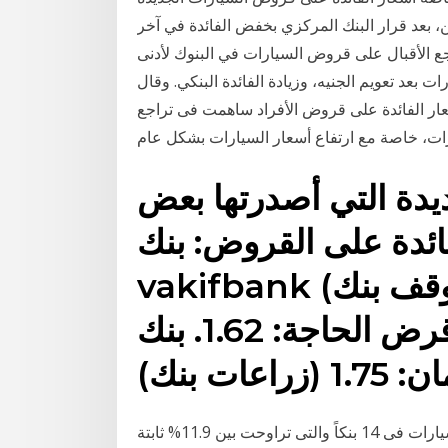
1 إلى 3% خلال آخر شهرين، بعد قرار البنك المركزي بخفض الفائدة في آخر
جع الأقبال على قروض السيارات في البنوك لأدنى
 بعد تعويم الجنيه، وزيادة الفائدة البنكي. وقال
سعار الفائدة على قروض الأفراد ساهمت فى تراجع
ديدة التي أصدرتها بعض
ائدة على القروض: بنك
vakifbank (وقف بنك) قرض السيارة: 1.48.
قرض الحاجة: 1.62. بنك zİraat bankasi
ان: 1.75
ورصدت سيارات البورصة اسعار العائد على قروض السيارات فى 14 بنكاً والتى تراوحت بين 11.9% ثابتة