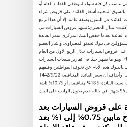
 التى تناسب كل فئة سواء لموظفى القطاع العام أو
ة بالسوق المحلية أسعار الفائدة على قروض شراء
الفائدة فى السوق بصفة عامة، إلا أن هذا الرفع
 كتبت- منال المصري: تشهد قروض السيارات في
ات الفائدة بعدما خفض البنك المركزي سعر الفائدة
ؤولين في بنوك تحدثوا لمصراوي. وأشار العضو
 على قروض السيارات خلال الربع الأول من العام
»، وهو ما يظهر جليًا فى تقارير مبيعات السيارات
البنوك,هذه,الأيام عن تخوف المواطنين وقلقهم
من احتمالية ارتفاع الدولار وبالتالي ارتفاع اسعار السيارات. وأضاف أن سعر الفائدة المتناقصة 22‏‏/5‏‏/1442
بعد الهجرة قرض السيارة الجديدة في حالة تحويل الراتب. نسبة الفائدة: 18.5% متناقصة، أو 10.75% ثابتة.
ة على قروض السيارات بعد
شهر رمضان المبارك بنسبة تتراوح مابين 0.75% إلى 1% بعد