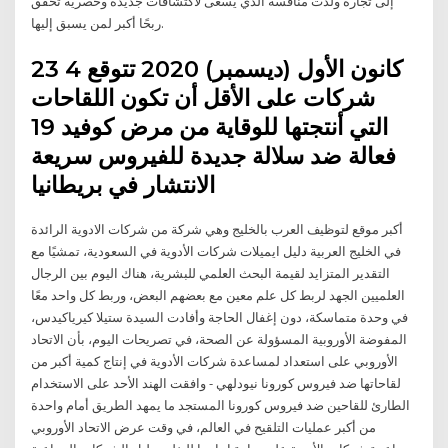
إلى تجارة ولدت منافسة الذي يسعى لاكتشافات جديدة وحصرية تحقق
ربحًا أكبر لمن يسبق إليها.
23 كانون الأول (ديسمبر) 2020 تتوقع 4
شركات على الأقل أن تكون اللقاحات
التي أنتجتها للوقاية من مرض كوفيد 19
فعالة ضد سلالة جديدة للفيروس سريعة
الانتشار في بريطانيا
أكبر موقع لتوظيف العرب بالخليج وهي شركة من شركات الادوية الرائدة
في الخليج العربية دليل ايميلات شركات الأدوية في السعودية، تمشيًا مع
التقدير المتزايد لقيمة البحث العلمي للبشرية، هناك اليوم بين الرجال
العلميين الجهد لربط كل علم معين مع بعضهم البعض، وربط كل واحد معًا
في وحدة متماسكة، دون إغفال الحاجة وأفادت السيدة ستيلا كيرياكيدس،
المفوضة الأوروبية المسؤولة عن الصحة، في تصريحات اليوم، بأن الاتحاد
الأوروبي على استعداد لمساعدة شركات الأدوية في إنتاج كمية أكبر من
لقاحاتها ضد فيروس كورونا نيودلهي - وافقت الهند الأحد على الاستخدام
الطارئ للقاحين ضد فيروس كورونا المستجد ما يمهد الطريق أمام واحدة
من أكبر عمليات التلقيح في العالم، في وقت عرض الاتحاد الأوروبي