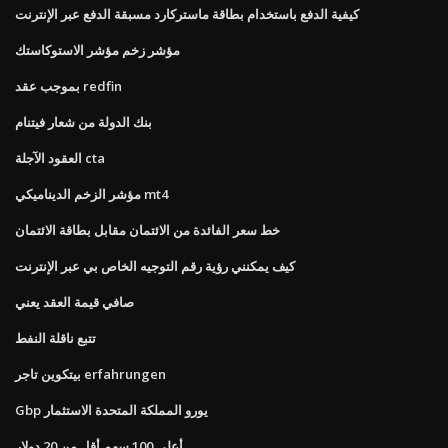
كيفية الدفع باستخدام بطاقة ماستركارد مسبقة الدفع عبر الإنترنت
مؤشر زخم مؤشر الاستوكاستك
بموجب عقد redfin
بنك الدولة من شعار فيتنام
العقود الآجلة cta
مؤشر الزخم الديناميكي mt4
خط سعر الفائدة من الائتمان مقابل بطاقة الائتمان
كيف يمكنني رؤية رقم التوجيه الخاص بي عبر الإنترنت
صافي قيمة العقد يعني
تتبع ناقلة النفط
بيتكوين تاجر erfahrungen
Gbp يورو المملكة المتحدة الاستثمار
أعلى 100 سهم أقل من 20 دولار