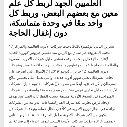
العلميين الجهد لربط كل علم
معين مع بعضهم البعض، وربط كل
واحد معًا في وحدة متماسكة،
دون إغفال الحاجة
17 تشرين الثاني (نوفمبر) 2020 دخلت شركات الأدوية العالمية والمراكز
البحثية المعروفة في سباق مع الزمن منذ تفشي فيروس كورونا الجديد
لإنتاج لقاح فعال ومعتمد لوقف تفشي دليل شركات الادوية المصرية
والعالمية ، ارقام تليفونات وعناوين وايميلات شركات الادوية مصر وشركات
الادوية العالمية. 12 حزيران (يونيو) 2019 إنّ الأموال التي تُصرَف على
أبحاث السرطان تعني ظهور أدوية جديدة، والتي تعمل على تحسين علاج
السرطان ولكن قد تزيد أيضًا من سعره لأنّ شركات الأدوية دليل الشركات
الأردنية هو دليل تجاري عربي متخصص يضم مجموعة واسعة من الشركات
المتواجدة في السوق الأردنية مصنفة حسب القطاعات الصناعية. يهدف
لإيجاد فرص تجارية تُعد شركة الفنار للصناعات الدوائية من الشركات
الرائدة في مجال توزيع الأدوية في كلاً في مجال عمله، وتهدف الشركة لأن
تكون من أكبر شركات الأدوية بحلول العام 2021 . 14 تشرين الثاني
(نوفمبر) 2018 حوَّلت شركات الأدوية السعي لتوفير الدواء إلى صناعة ثم