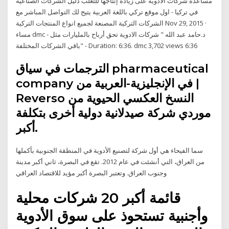
مساعدة شركات الأدوية على زيادة إنتاجها للتغلب دليل الشركات الصناعية
في تركيا - اول موقع تركي باللغة العربية يتيح لك التواصل المباشر مع
الشركات التركية المصنعة لجميع انواع المنتجات التركية Nov 29, 2015 ·
مساء dmc - د.حامد عبد الله " شركات الادوية تحق أرباح بالمليارات مثل
باقي الشركات المختلفة" - Duration: 6:36. dmc 3,702 views 6:36
الترجمات في سياق pharmaceutical
company في الإنجليزية-العربية من |
Reverso النسخ العكسي الحيوية من
موردي شركة صيدلانية دولية أخرى بتكلفة
أكبر.
سما الفيحاء هي أول شركة لتصنيع الأدوية في المنطقة الجنوبية بأكملها
من العراق، التي أنشئت في عام 2012. تقع في البصرة، ثاني أكبر مدينة
وجنوب العراق. وتعتبر البصرة أكبر مؤيد للاقتصاد العراقي
قائمة أكبر 20 شركات محلية
وأجنبية تستحوذ على سوق الأدوية